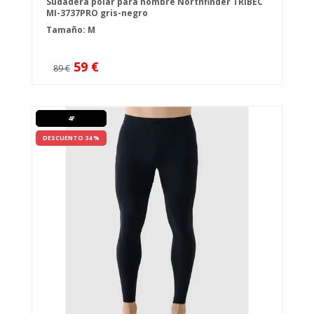
Sudadera polar para hombre Northfinder TRIBEC
MI-3737PRO gris-negro
Tamaño: M
59 €
89 €
4F
DESCUENTO 34 %