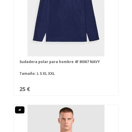
Sudadera polar para hombre 4F M067 NAVY
Tamaño:
L
S
XL
XXL
25 €
4F