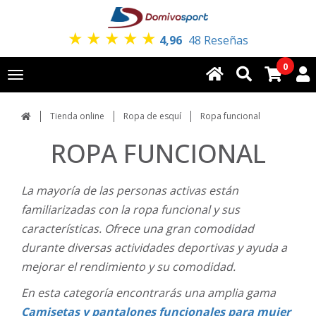
★
★
★
★
★
4,96
48 Reseñas
0
Toggle
navigation
Tienda online
Ropa de esquí
Ropa funcional
ROPA FUNCIONAL
La mayoría de las personas activas están
familiarizadas con la ropa funcional y sus
características. Ofrece una gran comodidad
durante diversas actividades deportivas y ayuda a
mejorar el rendimiento y su comodidad.
En esta categoría encontrarás una amplia gama
Camisetas y pantalones funcionales para mujer