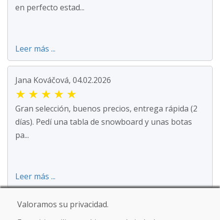
en perfecto estad...
Leer más ...
Jana Kováčová, 04.02.2026
★
★
★
★
★
Gran selección, buenos precios, entrega rápida (2
días). Pedí una tabla de snowboard y unas botas
pa...
Leer más ...
Valoramos su privacidad.
SK Oker, 08.01.2026