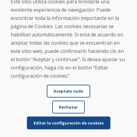
★
★
★
★
★
Este sitio utiliza cookies para brindarle una
excelente experiencia de navegación. Puede
El artículo estaba bien empaquetado y llegó
encontrar toda la información importante en la
puntualmente; su estado era tal como se describía.
página de Cookies. Las cookies necesarias se
habilitan automáticamente. Si está de acuerdo en
aceptar todas las cookies que se encuentran en
este sitio web, puede confirmarlo haciendo clic en
el botón "Aceptar y continuar". Si desea ajustar su
configuración, haga clic en el botón “Editar
Jürgen Reinhard , 17.12.2025
configuración de cookies”.
★
★
★
★
★
Pedimos un par de esquís usados y los recibimos
Aceptalo todo
en cuatro días laborables. Los esquís son usados ...
Rechazar
Editar la configuración de cookies
Leer más ...