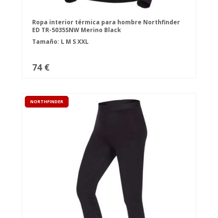
Ropa interior térmica para hombre Northfinder
ED TR-5035SNW Merino Black
Tamaño:
L
M
S
XXL
74 €
NORTHFINDER