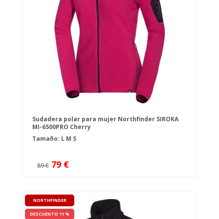
Sudadera polar para mujer Northfinder SIROKA
MI-6500PRO Cherry
Tamaño:
L
M
S
79 €
89 €
NORTHFINDER
DESCUENTO 11 %