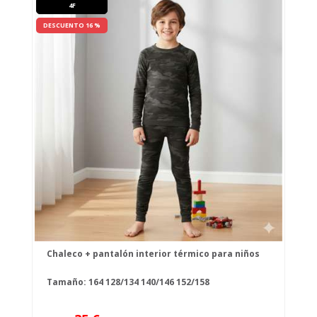
4F
DESCUENTO 16 %
Chaleco + pantalón interior térmico para niños
Tamaño:
164
128/134
140/146
152/158