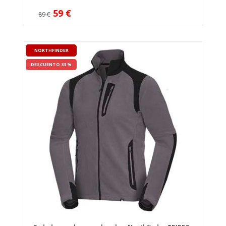
59 €
89 €
NORTHFINDER
DESCUENTO 33 %