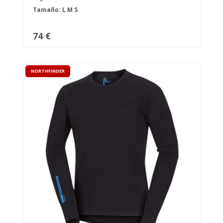
Tamaño:
L
M
S
74 €
NORTHFINDER