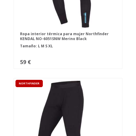
Ropa interior térmica para mujer Northfinder
KENDAL NO-6051SNW Merino Black
Tamaño:
L
M
S
XL
59 €
NORTHFINDER