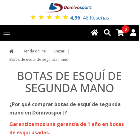
★
★
★
★
★
4,96
48 Reseñas
0
Toggle
navigation
Tienda online
Bazar
Botas de esquí de segunda mano
BOTAS DE ESQUÍ DE
SEGUNDA MANO
¿Por qué comprar botas de esquí de segunda
mano en Domivosport?
Garantizamos una garantía de 1 año en botas
de esquí usadas.