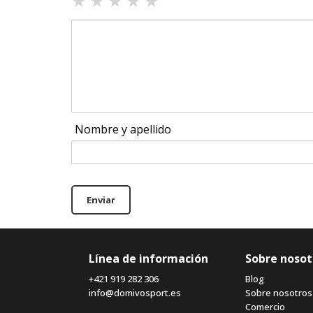
★
★
★
★
★
Nombre y apellido
Enviar
Línea de información
Sobre nosot
+421 919 282 306
Blog
info@domivosport.es
Sobre nosotros
Comercio