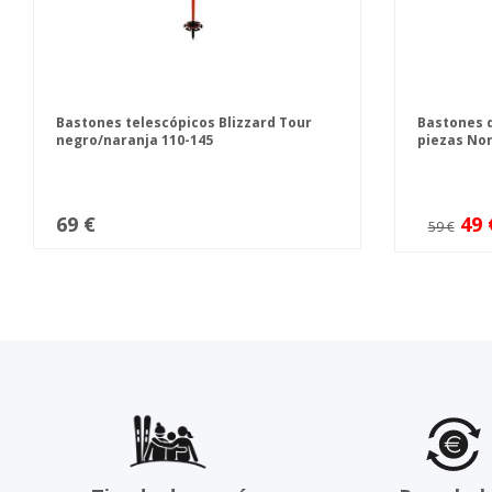
Bastones telescópicos Blizzard Tour
Bastones d
negro/naranja 110-145
piezas Nor
145 RENDI
69 €
49 
59 €