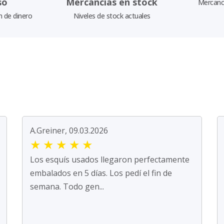
so
Mercancías en stock
Mercancí
n de dinero
Niveles de stock actuales
A.Greiner, 09.03.2026
★
★
★
★
★
Los esquís usados llegaron perfectamente
embalados en 5 días. Los pedí el fin de
semana. Todo gen...