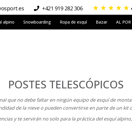
★
★
★
★
★
osport.es
+421 919 282 306
í alpino
Snowboarding
Ropa de esquí
Bazar
AL POR
POSTES TELESCÓPICOS
al que no debe faltar en ningún equipo de esquí de monta
ndidad de la nieve o pueden convertirse en parte de un kit 
ncias y te servirán no solo para la práctica del esquí alpin