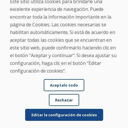
Este sitio utiliza cookies para brindarle una
excelente experiencia de navegación. Puede
Jürgen Reinhard , 17.12.2025
encontrar toda la información importante en la
★
★
★
★
★
página de Cookies. Las cookies necesarias se
Pedimos un par de esquís usados y los recibimos
habilitan automáticamente. Si está de acuerdo en
en cuatro días laborables. Los esquís son usados ...
aceptar todas las cookies que se encuentran en
este sitio web, puede confirmarlo haciendo clic en
el botón "Aceptar y continuar". Si desea ajustar su
configuración, haga clic en el botón “Editar
Leer más ...
configuración de cookies”.
Aceptalo todo
Mostrar más reseñas >
Rechazar
Escribe una reseña
Editar la configuración de cookies
★
★
★
★
★