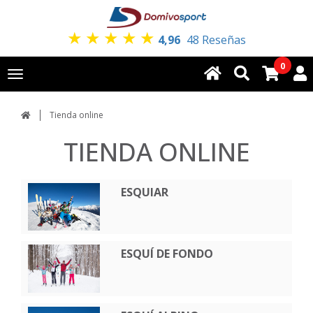
★
★
★
★
★
4,96
48 Reseñas
0
Toggle
navigation
Tienda online
TIENDA ONLINE
ESQUIAR
ESQUÍ DE FONDO