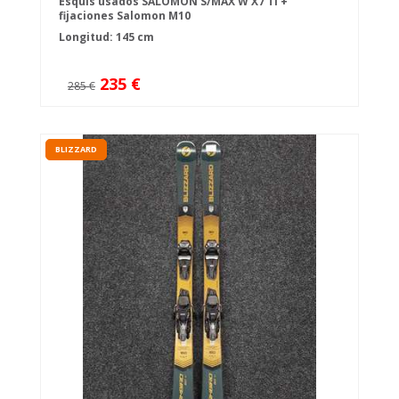
Esquís usados SALOMON S/MAX W X7 TI +
fijaciones Salomon M10
Longitud: 145 cm
235 €
285 €
BLIZZARD