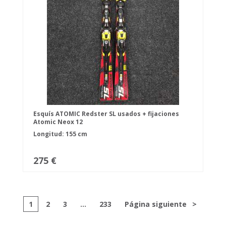
Esquís ATOMIC Redster SL usados + fijaciones
Atomic Neox 12
Longitud: 155 cm
275 €
1
2
3
...
233
Página siguiente
>