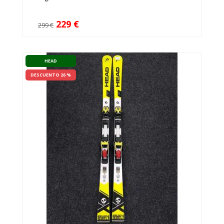
229 €
299 €
HEAD
DESCUENTO 26 %