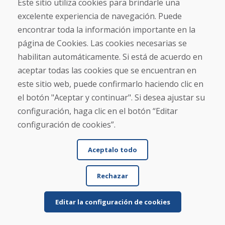
Este sitio utiliza cookies para brindarle una
★
★
★
★
★
excelente experiencia de navegación. Puede
Pedimos un par de esquís usados y los recibimos
encontrar toda la información importante en la
en cuatro días laborables. Los esquís son usados ...
página de Cookies. Las cookies necesarias se
habilitan automáticamente. Si está de acuerdo en
aceptar todas las cookies que se encuentran en
este sitio web, puede confirmarlo haciendo clic en
Leer más ...
el botón "Aceptar y continuar". Si desea ajustar su
configuración, haga clic en el botón “Editar
configuración de cookies”.
Mostrar más reseñas >
Aceptalo todo
Escribe una reseña
Rechazar
★
★
★
★
★
Editar la configuración de cookies