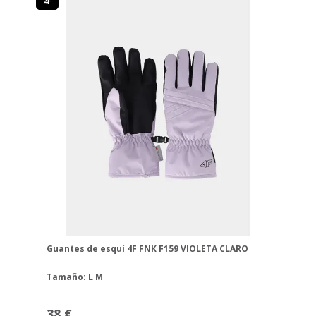
4F
Guantes de esquí 4F FNK F159 VIOLETA CLARO
Tamaño:
L
M
38 €