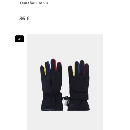
Tamaño:
L
M
S
XL
36 €
4F