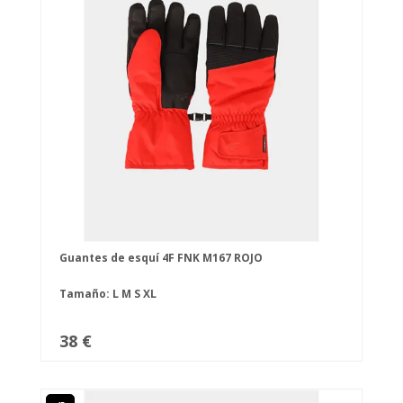
Guantes de esquí 4F FNK M167 ROJO
Tamaño:
L
M
S
XL
38 €