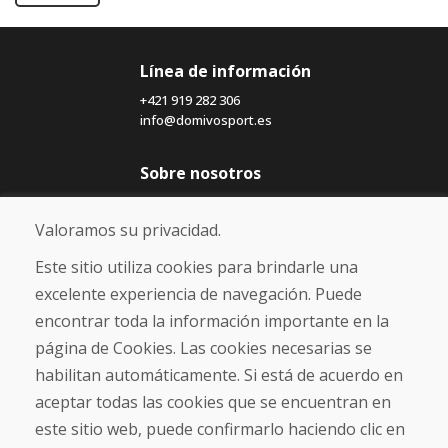
Línea de información
+421 919 282 306
info@domivosport.es
Sobre nosotros
Blog
Sobre nosotros
Valoramos su privacidad.
Comercio
Contacto
Este sitio utiliza cookies para brindarle una
excelente experiencia de navegación. Puede
Compra
encontrar toda la información importante en la
Tienda electrónica
página de Cookies. Las cookies necesarias se
Términos y condiciones
habilitan automáticamente. Si está de acuerdo en
Envío y pago
aceptar todas las cookies que se encuentran en
NORMAS DE RECLAMACIÓN
Devolución y cambio de mercancías
este sitio web, puede confirmarlo haciendo clic en
Política de privacidad