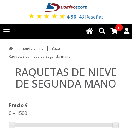
★
★
★
★
★
4,96
48 Reseñas
0
Toggle
navigation
Tienda online
Bazar
Raquetas de nieve de segunda mano
RAQUETAS DE NIEVE
DE SEGUNDA MANO
Precio €
0
–
1500