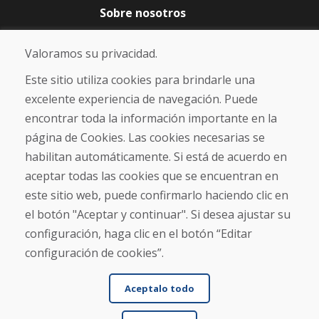
Sobre nosotros
Blog
Sobre nosotros
Valoramos su privacidad.
Comercio
Contacto
Este sitio utiliza cookies para brindarle una
excelente experiencia de navegación. Puede
Compra
encontrar toda la información importante en la
Tienda electrónica
página de Cookies. Las cookies necesarias se
Términos y condiciones
habilitan automáticamente. Si está de acuerdo en
Envío y pago
aceptar todas las cookies que se encuentran en
NORMAS DE RECLAMACIÓN
Devolución y cambio de mercancías
este sitio web, puede confirmarlo haciendo clic en
Política de privacidad
el botón "Aceptar y continuar". Si desea ajustar su
Cookies
configuración, haga clic en el botón “Editar
configuración de cookies”.
Aceptalo todo