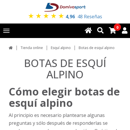
★
★
★
★
★
4,96
48 Reseñas
0
Toggle
navigation
Tienda online
Esquí alpino
Botas de esquí alpino
BOTAS DE ESQUÍ
ALPINO
Cómo elegir botas de
esquí alpino
Al principio es necesario plantearse algunas
preguntas y sólo después de responderlas se