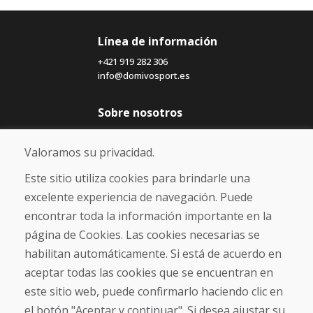
Línea de información
+421 919 282 306
info@domivosport.es
Sobre nosotros
Blog
Sobre nosotros
Valoramos su privacidad.
Comercio
Contacto
Este sitio utiliza cookies para brindarle una
excelente experiencia de navegación. Puede
Compra
encontrar toda la información importante en la
Tienda electrónica
página de Cookies. Las cookies necesarias se
Términos y condiciones
habilitan automáticamente. Si está de acuerdo en
Envío y pago
aceptar todas las cookies que se encuentran en
NORMAS DE RECLAMACIÓN
Devolución y cambio de mercancías
este sitio web, puede confirmarlo haciendo clic en
Política de privacidad
el botón "Aceptar y continuar". Si desea ajustar su