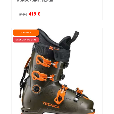
MONDOPOINT: 28,5 cm
419 €
519 €
TECNICA
DESCUENTO 24 %