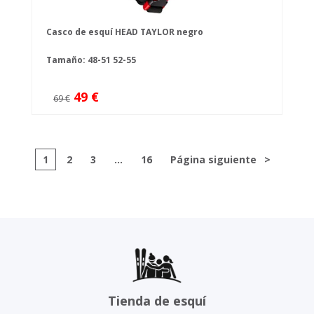
Casco de esquí HEAD TAYLOR negro
Tamaño:
48-51
52-55
49 €
69 €
1
2
3
...
16
Página siguiente
>
Tienda de esquí