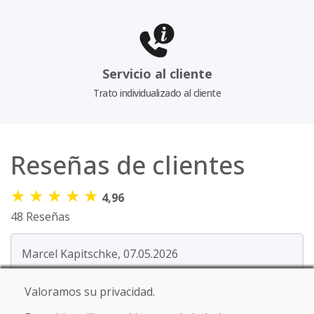
Servicio al cliente
Trato individualizado al cliente
Reseñas de clientes
★
★
★
★
★
4,96
48 Reseñas
Marcel Kapitschke, 07.05.2026
★
★
★
★
★
Valoramos su privacidad.
Hola, estoy muy satisfecho con los esquís. Apenas
muestran signos de desgaste.