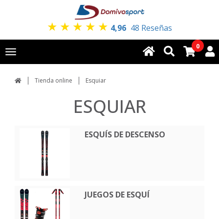
★
★
★
★
★
4,96
48 Reseñas
0
Toggle
navigation
Tienda online
Esquiar
ESQUIAR
ESQUÍS DE DESCENSO
JUEGOS DE ESQUÍ