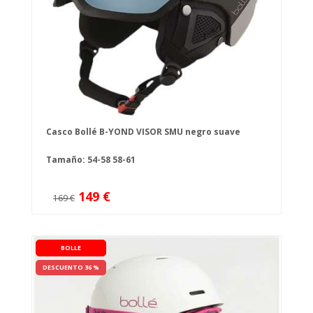
Casco Bollé B-YOND VISOR SMU negro suave
Tamaño:
54-58
58-61
149 €
169 €
BOLLE
DESCUENTO 36 %