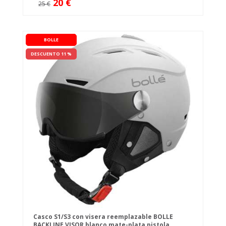
20 €
25 €
BOLLE
DESCUENTO 11 %
Casco S1/S3 con visera reemplazable BOLLE
BACKLINE VISOR blanco mate-plata pistola