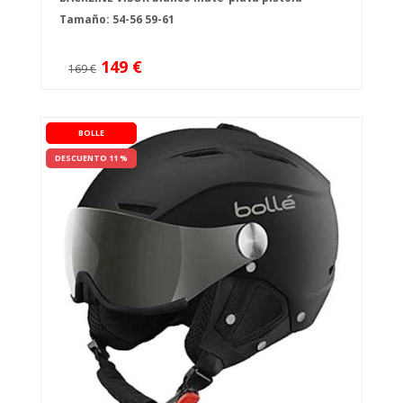
Tamaño:
54-56
59-61
149 €
169 €
BOLLE
DESCUENTO 11 %