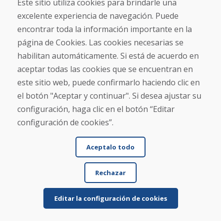
Este sitio utiliza cookies para brindarle una
excelente experiencia de navegación. Puede
encontrar toda la información importante en la
página de Cookies. Las cookies necesarias se
habilitan automáticamente. Si está de acuerdo en
aceptar todas las cookies que se encuentran en
este sitio web, puede confirmarlo haciendo clic en
A.Greiner, 09.03.2026
el botón "Aceptar y continuar". Si desea ajustar su
★
★
★
★
★
configuración, haga clic en el botón “Editar
Los esquís usados llegaron perfectamente
configuración de cookies”.
embalados en 5 días. Los pedí el fin de semana.
Todo gen...
Aceptalo todo
Rechazar
Leer más ...
Editar la configuración de cookies
Beky, 06.02.2026