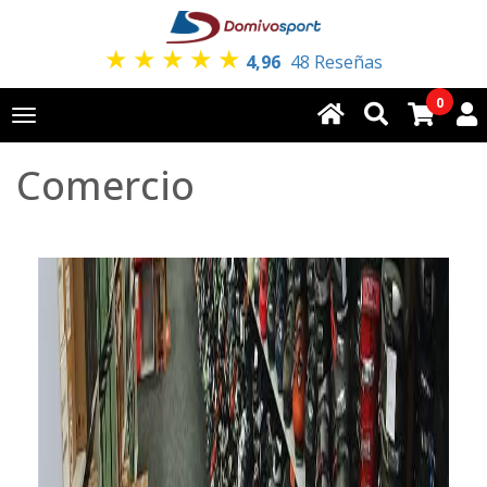
★
★
★
★
★
4,96
48 Reseñas
0
Toggle
navigation
Comercio