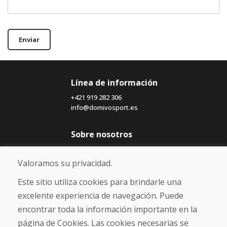
Enviar
Línea de información
+421 919 282 306
info@domivosport.es
Sobre nosotros
Blog
Sobre nosotros
Valoramos su privacidad.
Comercio
Contacto
Este sitio utiliza cookies para brindarle una
excelente experiencia de navegación. Puede
Compra
encontrar toda la información importante en la
Tienda electrónica
página de Cookies. Las cookies necesarias se