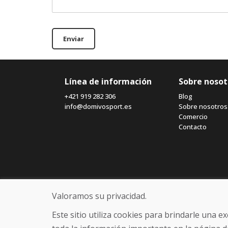
Enviar
Línea de información
Sobre nosot
+421 919 282 306
Blog
info@domivosport.es
Sobre nosotros
Comercio
Contacto
Valoramos su privacidad.
Este sitio utiliza cookies para brindarle una 