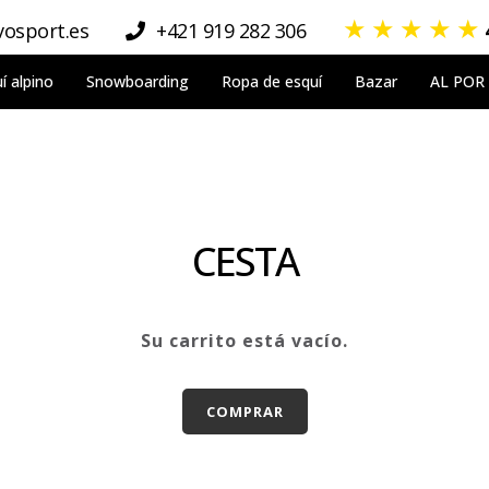
★
★
★
★
★
osport.es
+421 919 282 306
í alpino
Snowboarding
Ropa de esquí
Bazar
AL POR
CESTA
Su carrito está vacío.
COMPRAR