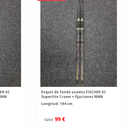
HER XC
Esquís de fondo usados FISCHER XC
 NNN
Superlite Crown + fijaciones NNN
Fischer Control
Longitud: 194 cm
99 €
129 €