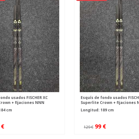
fondo usados FISCHER XC
Esquís de fondo usados FISC
Crown + fijaciones NNN
Superlite Crown + fijaciones
ntrol
Fischer Control
184 cm
Longitud: 189 cm
 €
99 €
129 €