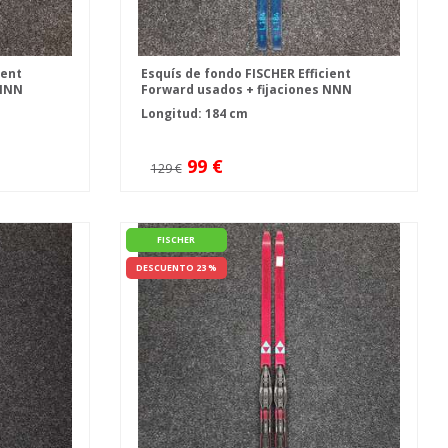
ient
Esquís de fondo FISCHER Efficient
 NNN
Forward usados + fijaciones NNN
Fischer Control
Longitud: 184 cm
99 €
129 €
FISCHER
DESCUENTO 23 %