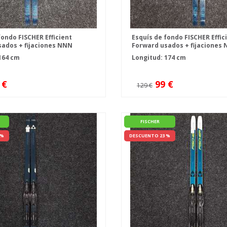
fondo FISCHER Efficient
Esquís de fondo FISCHER Effic
ados + fijaciones NNN
Forward usados + fijaciones
ntrol
Fischer Control
164 cm
Longitud: 174 cm
 €
99 €
129 €
FISCHER
 %
DESCUENTO 23 %