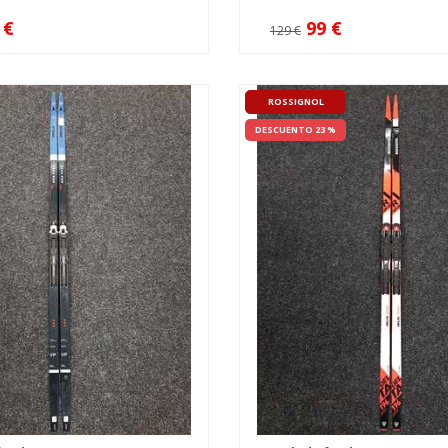
 €
99 €
129 €
ROSSIGNOL
DESCUENTO 23 %