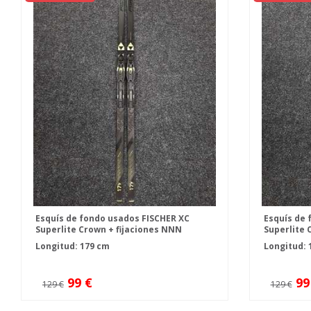
Esquís de fondo usados FISCHER XC
Esquís de 
Superlite Crown + fijaciones NNN
Superlite 
Fischer Control
Fischer Co
Longitud: 179 cm
Longitud: 
99 €
99
129 €
129 €