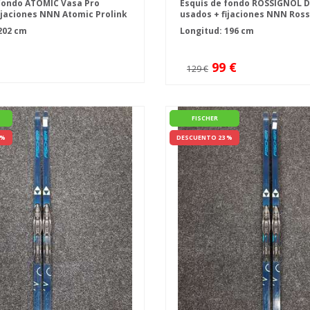
fondo ATOMIC Vasa Pro
Esquís de fondo ROSSIGNOL D
ijaciones NNN Atomic Prolink
usados + fijaciones NNN Ross
Classi
202 cm
Longitud: 196 cm
99 €
129 €
FISCHER
 %
DESCUENTO 23 %