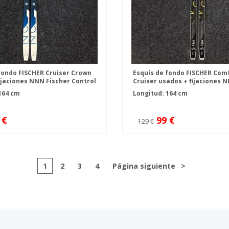
fondo FISCHER Cruiser Crown
Esquís de fondo FISCHER Com
ijaciones NNN Fischer Control
Cruiser usados + fijaciones 
IFP
164 cm
Longitud: 164 cm
 €
99 €
129 €
1
2
3
4
Página siguiente
>