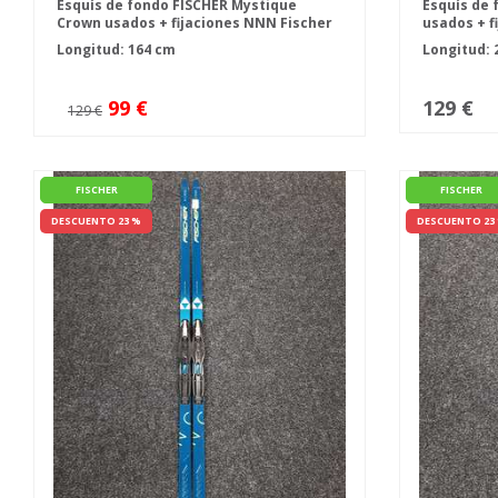
Esquís de fondo FISCHER Mystique
Esquís de 
Crown usados + fijaciones NNN Fischer
usados + f
Controll
Longitud: 164 cm
Longitud: 
99 €
129 €
129 €
FISCHER
FISCHER
DESCUENTO 23 %
DESCUENTO 23