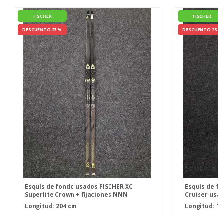
FISCHER
FISCHER
DESCUENTO 23 %
DESCUENTO 23
Esquís de fondo usados FISCHER XC
Esquís de 
Superlite Crown + fijaciones NNN
Cruiser us
Fischer Control
IFP
Longitud: 204 cm
Longitud: 