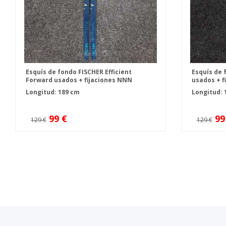
Esquís de fondo FISCHER Efficient
Esquís de 
Forward usados + fijaciones NNN
usados + f
Fischer Controll
Longitud: 189 cm
Longitud: 
99 €
99
129 €
129 €