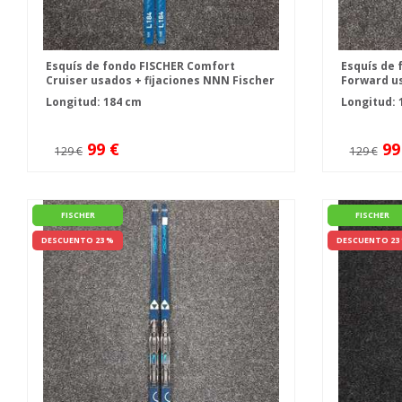
Esquís de fondo FISCHER Comfort
Esquís de 
Cruiser usados + fijaciones NNN Fischer
Forward us
IFPL
Fischer Co
Longitud: 184 cm
Longitud: 
99 €
99
129 €
129 €
FISCHER
FISCHER
DESCUENTO 23 %
DESCUENTO 23