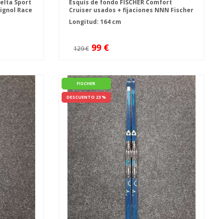
elta Sport
Esquís de fondo FISCHER Comfort
ignol Race
Cruiser usados + fijaciones NNN Fischer
IFPL
Longitud: 164 cm
99 €
129 €
FISCHER
DESCUENTO 23 %