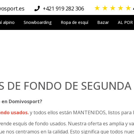
★
★
★
★
★
osport.es
+421 919 282 306
í alpino
Snowboarding
Ropa de esquí
Bazar
AL POR
S DE FONDO DE SEGUND
o en Domivosport?
ondo usados.
y todos ellos están MANTENIDOS, listos para l
vende esquís de fondo usados. Nuestra oferta es amplia y 
ue nos centramos en la calidad. Esto significa que todos n