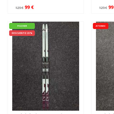
99 €
99
129 €
129 €
FISCHER
ATOMIC
DESCUENTO 23 %